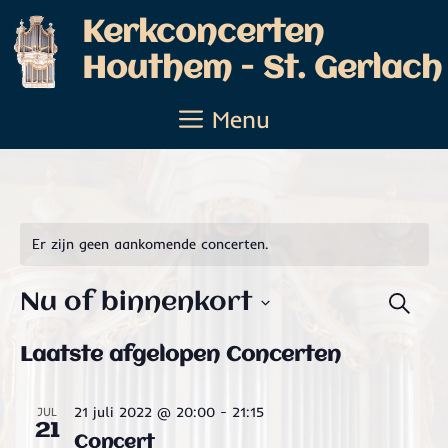
Ga
Kerkconcerten
naar
Houthem - St. Gerlach
de
inhoud
Menu
Er zijn geen aankomende concerten.
Nu of binnenkort
C
Z
o
S
o
e
Laatste afgelopen Concerten
e
n
k
l
e
c
21 juli 2022 @ 20:00
-
21:15
JUL
e
n
21
e
Concert
c