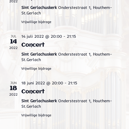
2022
r
t
Sint Gerlachuskerk
Onderstestraat 1, Houthem-
St.Gerlach
t
e
Vrijwillige bijdrage
e
e
r
n
14 juli 2022 @ 20:00
-
21:15
JUL
e
14
Z
Concert
e
2022
o
Sint Gerlachuskerk
Onderstestraat 1, Houthem-
n
St.Gerlach
e
d
Vrijwillige bijdrage
k
a
t
e
18 juni 2022 @ 20:00
-
21:15
JUN
u
18
n
Concert
2022
m
e
Sint Gerlachuskerk
Onderstestraat 1, Houthem-
.
St.Gerlach
n
Vrijwillige bijdrage
w