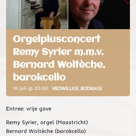
Orgelplusconcert
Remy Syrier m.m.v.
Bernard Woltèche,
barokcello
16 juli @ 20:00
VRIJWILLIGE BIJDRAGE
Entree: vrije gave
Remy Syrier, orgel (Maastricht)
Bernard Woltèche (barokcello)