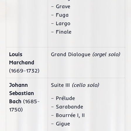
– Grave
– Fuga
– Largo
– Finale
Louis
Grand Dialogue
(orgel solo)
Marchand
(1669-1732)
Johann
Suite III
(cello solo)
Sebastian
– Prélude
Bach
(1685-
– Sarabande
1750)
– Bourrée I, II
– Gigue