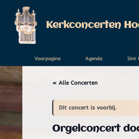
Ga
naar
de
Kerkconcerten Hou
inhoud
Voorpagina
Agenda
Sint
« Alle Concerten
Dit concert is voorbij.
Orgelconcert do