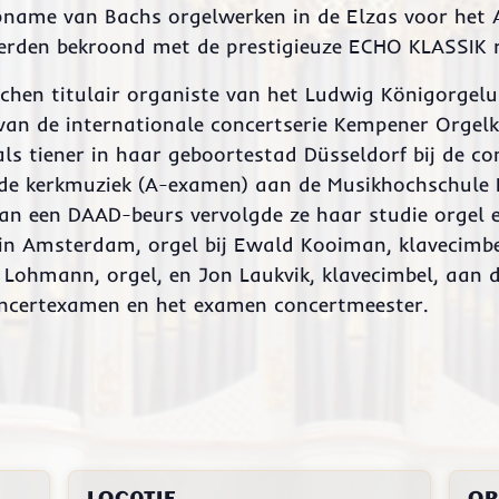
pname van Bachs orgelwerken in de Elzas voor het A
erden bekroond met de prestigieuze ECHO KLASSIK 
en titulair organiste van het Ludwig Königorgelui
r van de internationale concertserie Kempener Orge
ls tiener in haar geboortestad Düsseldorf bij de c
erde kerkmuziek (A-examen) aan de Musikhochschule 
van een DAAD-beurs vervolgde ze haar studie orgel 
n Amsterdam, orgel bij Ewald Kooiman, klavecimbe
r Lohmann, orgel, en Jon Laukvik, klavecimbel, aan
oncertexamen en het examen concertmeester.