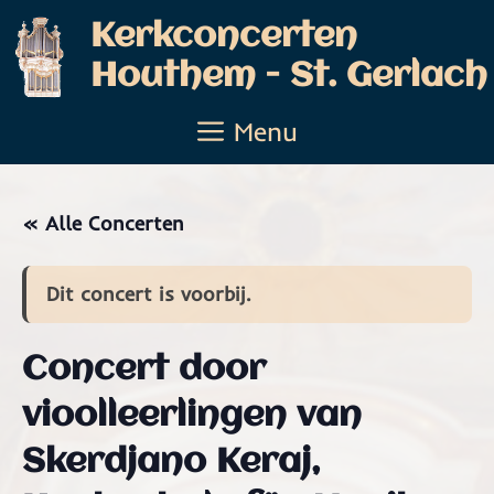
Ga
Kerkconcerten
naar
Houthem - St. Gerlach
de
inhoud
Menu
« Alle Concerten
Dit concert is voorbij.
Concert door
vioolleerlingen van
Skerdjano Keraj,