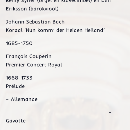
Remy Syrier (orgel en klavecimbel) en Elin
Eriksson (barokviool)
Johann Sebastian Bach
Koraal ‘Nun komm’ der Heiden Heiland’
1685-1750
François Couperin
Premier Concert Royal
1668-1733 –
Prélude
– Allemande
–
Gavotte