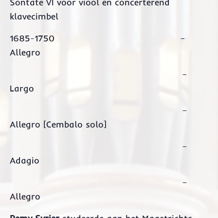
Sontate VI voor viool en concerterend
klavecimbel
1685-1750 –
Allegro
–
Largo
–
Allegro [Cembalo solo]
–
Adagio
–
Allegro